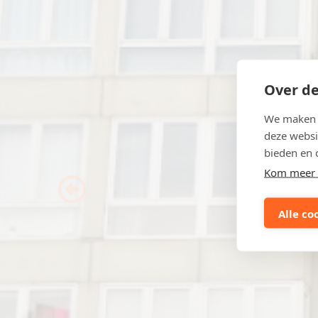
Over de
We maken g
deze websi
bieden en 
Kom meer 
Previous
Alle co