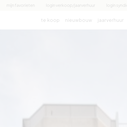
mijn favorieten
login verkoop/jaarverhuur
login syndi
te koop
nieuwbouw
jaarverhuur