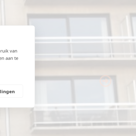
ruik van
en aan te
Next
llingen