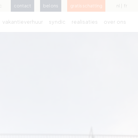
c
contact
bel ons
gratis schatting
nl
fr
vakantieverhuur
syndic
realisaties
over ons