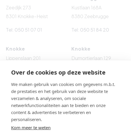
Zeedijk 273
Kustlaan 168A
8301 Knokke-Heist
8380 Zeebrugge
Tel: 050 51 07 01
Tel: 050 51 84 20
Knokke
Knokke
Lippenslaan 201
Dumortierlaan 129
8300 Knokke-Heist
8300 Knokke-Heist
Over de cookies op deze website
Tel: 050 62 76 10
Tel: 050 60 54 86
We maken gebruik van cookies om gegevens m.b.t.
de prestaties en het gebruik van deze website te
verzamelen & analyseren, om sociale
netwerkfunctionaliteiten aan te bieden en onze
BTW BE 0861.524.009 - BA EN BORGSTELLING : NV AXA
content & advertenties te verbeteren en
BELGIUM (polisnr. 730.390.160) - Toezichthoudende
personaliseren.
autoriteit: Beroepsinstituut van Vastgoedmakelaars,
Kom meer te weten
Luxemburgstraat 16 B te 1000 Brussel, België - Erkend