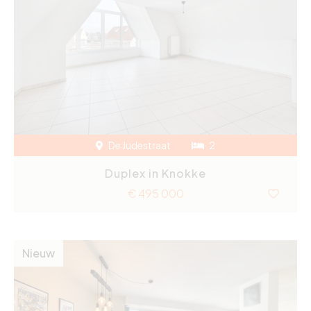
De Judestraat
2
Duplex in Knokke
€ 495 000
Nieuw