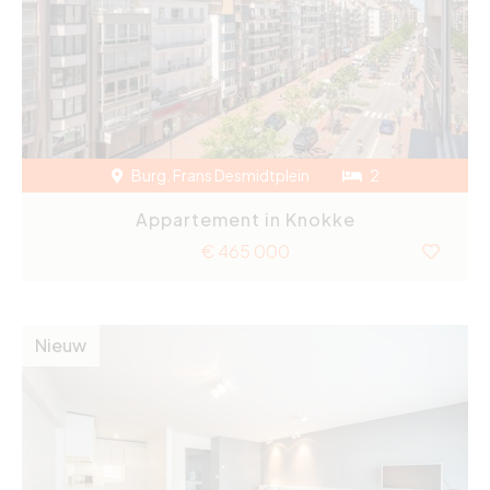
Burg. Frans Desmidtplein
2
Appartement in Knokke
€ 465 000
Nieuw