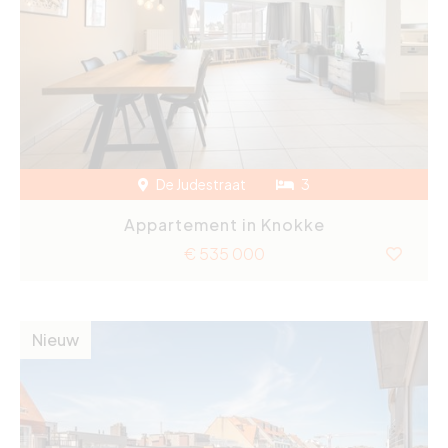
De Judestraat
3
Appartement in Knokke
€ 535 000
Nieuw