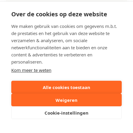
Tuin
Ja
Aantal garage(s)
1
Over de cookies op deze website
We maken gebruik van cookies om gegevens m.b.t.
Grond opp.
ca. 356 m²
de prestaties en het gebruik van deze website te
verzamelen & analyseren, om sociale
Deel dit pand:
netwerkfunctionaliteiten aan te bieden en onze
content & advertenties te verbeteren en
personaliseren.
Uw contactpersoon
Kom meer te weten
Alle cookies toestaan
Kristof Lescrauwaet
Weigeren
+32 50518420
Stuur een mailtje
Cookie-instellingen