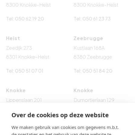
8300 Knokke-Heist
8300 Knokke-Heist
Tel: 050 62 19 20
Tel: 050 61 23 73
Heist
Zeebrugge
Zeedijk 273
Kustlaan 168A
8301 Knokke-Heist
8380 Zeebrugge
Tel: 050 51 07 01
Tel: 050 51 84 20
Knokke
Knokke
Lippenslaan 201
Dumortierlaan 129
8300 Knokke-Heist
8300 Knokke-Heist
Over de cookies op deze website
Tel: 050 62 76 10
Tel: 050 60 54 86
We maken gebruik van cookies om gegevens m.b.t.
de prestaties en het gebruik van deze website te