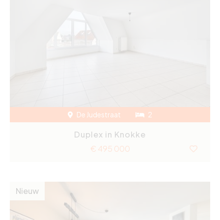
De Judestraat
2
Duplex in Knokke
€ 495 000
Nieuw