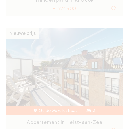
€ 324 900
Nieuwe prijs
Guido Gezellestraat
3
Appartement in Heist-aan-Zee