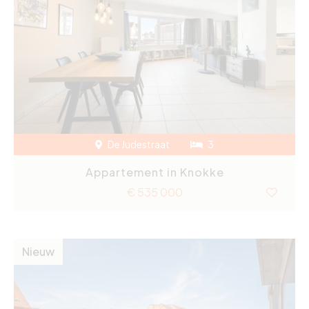
De Judestraat
3
Appartement in Knokke
€ 535 000
Nieuw