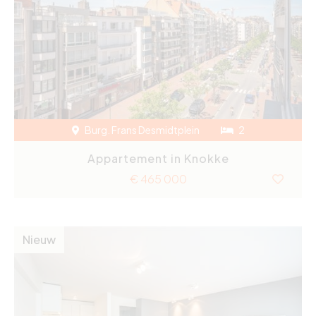
Burg. Frans Desmidtplein
2
Appartement in Knokke
€ 465 000
Nieuw