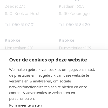
Zeedijk 273
Kustlaan 168A
8301 Knokke-Heist
8380 Zeebrugge
Tel: 050 51 07 01
Tel: 050 51 84 20
Knokke
Knokke
Lippenslaan 201
Dumortierlaan 129
8300 Knokke-Heist
8300 Knokke-Heist
Over de cookies op deze website
Tel: 050 62 76 10
Tel: 050 60 54 86
We maken gebruik van cookies om gegevens m.b.t.
de prestaties en het gebruik van deze website te
verzamelen & analyseren, om sociale
netwerkfunctionaliteiten aan te bieden en onze
BTW BE 0861.524.009 - BA EN BORGSTELLING : NV AXA
content & advertenties te verbeteren en
BELGIUM (polisnr. 730.390.160) - Toezichthoudende
personaliseren.
autoriteit: Beroepsinstituut van Vastgoedmakelaars,
Kom meer te weten
Luxemburgstraat 16 B te 1000 Brussel, België - Erkend