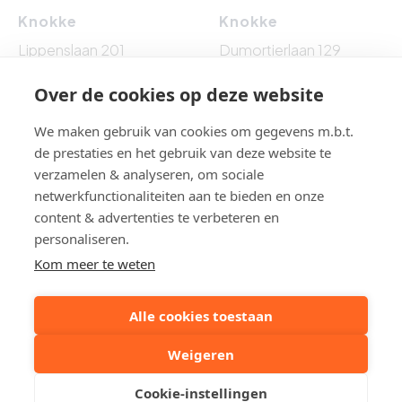
Knokke
Knokke
Lippenslaan 201
Dumortierlaan 129
8300 Knokke-Heist
8300 Knokke-Heist
Over de cookies op deze website
Tel: 050 62 76 10
Tel: 050 60 54 86
We maken gebruik van cookies om gegevens m.b.t.
de prestaties en het gebruik van deze website te
verzamelen & analyseren, om sociale
netwerkfunctionaliteiten aan te bieden en onze
BTW BE 0861.524.009 - BA EN BORGSTELLING : NV AXA
content & advertenties te verbeteren en
BELGIUM (polisnr. 730.390.160) - Toezichthoudende
personaliseren.
autoriteit: Beroepsinstituut van Vastgoedmakelaars,
Kom meer te weten
Luxemburgstraat 16 B te 1000 Brussel, België - Erkend
vastgoedmakelaar-bemiddelaar en/of vastgoedmakelaar-
syndicus BIV 501075 België - Onderworpen aan de
Alle cookies toestaan
deontologische code
.
Weigeren
Cookie-instellingen
© 2026 cauwe
|
disclaimer
|
privacybeleid
|
cookiebeleid