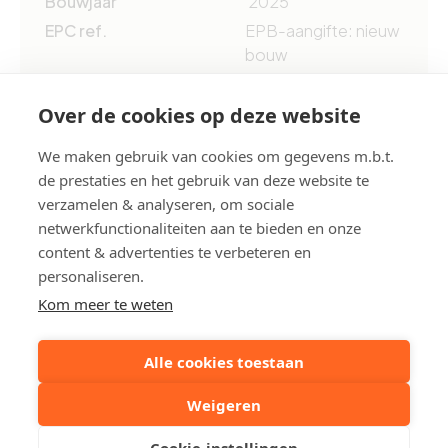
Bouwjaar
2025
EPC ref.
EPB-aangifte: nieuw
bouw
Over de cookies op deze website
Deel dit pand:
We maken gebruik van cookies om gegevens m.b.t.
de prestaties en het gebruik van deze website te
Uw contactpersoon
verzamelen & analyseren, om sociale
netwerkfunctionaliteiten aan te bieden en onze
content & advertenties te verbeteren en
Robby Acke
personaliseren.
+32 50612373
Kom meer te weten
Stuur een mailtje
Alle cookies toestaan
Weigeren
Reserveer een bezoek
Cookie-instellingen