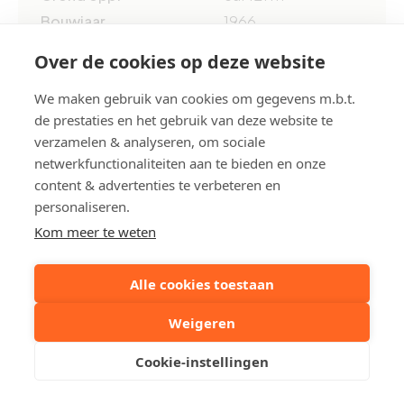
Bouwjaar
1966
EPC
441 kWh/m²
Over de cookies op deze website
We maken gebruik van cookies om gegevens m.b.t.
EPC ref.
20260225-000381
de prestaties en het gebruik van deze website te
0494-RES-1
verzamelen & analyseren, om sociale
netwerkfunctionaliteiten aan te bieden en onze
Deel dit pand:
content & advertenties te verbeteren en
personaliseren.
Kom meer te weten
Uw contactpersoon
Alle cookies toestaan
Robby Acke
Weigeren
+32 50612373
Cookie-instellingen
Stuur een mailtje