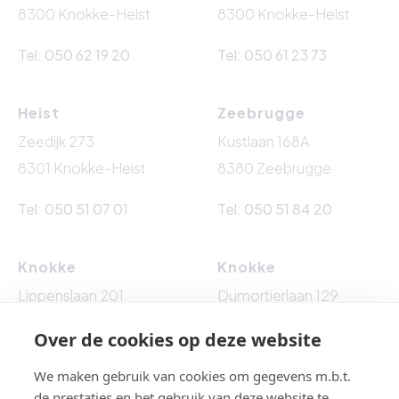
8300 Knokke-Heist
8300 Knokke-Heist
Tel: 050 62 19 20
Tel: 050 61 23 73
Heist
Zeebrugge
Zeedijk 273
Kustlaan 168A
8301 Knokke-Heist
8380 Zeebrugge
Tel: 050 51 07 01
Tel: 050 51 84 20
Knokke
Knokke
Lippenslaan 201
Dumortierlaan 129
8300 Knokke-Heist
8300 Knokke-Heist
Over de cookies op deze website
Tel: 050 62 76 10
Tel: 050 60 54 86
We maken gebruik van cookies om gegevens m.b.t.
de prestaties en het gebruik van deze website te