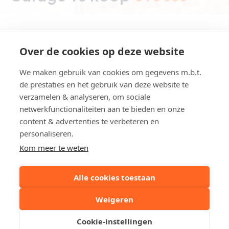
Over de cookies op deze website
Hermans-Lybaertstraat 26, Heist-aan-
We maken gebruik van cookies om gegevens m.b.t.
Zee
de prestaties en het gebruik van deze website te
verzamelen & analyseren, om sociale
netwerkfunctionaliteiten aan te bieden en onze
Referentie
G228
content & advertenties te verbeteren en
personaliseren.
Deel dit pand:
Kom meer te weten
Alle cookies toestaan
Uw contactpersoon
Weigeren
Cookie-instellingen
Kristof Leliaert