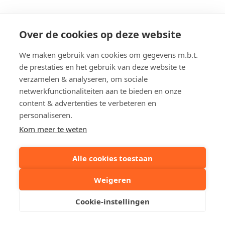
Over de cookies op deze website
Knokkestraat 218, Heist-aan-Zee
We maken gebruik van cookies om gegevens m.b.t.
de prestaties en het gebruik van deze website te
Referentie
G215
verzamelen & analyseren, om sociale
netwerkfunctionaliteiten aan te bieden en onze
content & advertenties te verbeteren en
Deel dit pand:
personaliseren.
Kom meer te weten
Uw contactpersoon
Alle cookies toestaan
Weigeren
Kristof Leliaert
Cookie-instellingen
+32 50510701
Stuur een mailtje