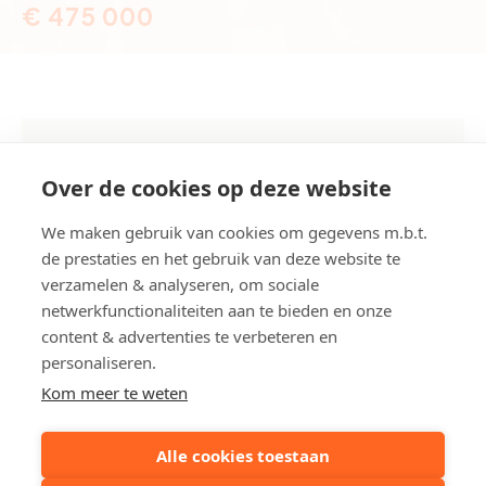
€ 475 000
Nicolas Mengélaan 19, Heist-aan-Zee
Over de cookies op deze website
Referentie
A209
We maken gebruik van cookies om gegevens m.b.t.
Aantal slaapkamer(s)
2
de prestaties en het gebruik van deze website te
Aantal badkamer(s)
2
verzamelen & analyseren, om sociale
netwerkfunctionaliteiten aan te bieden en onze
content & advertenties te verbeteren en
Grond opp.
ca. 87 m²
personaliseren.
Bouwjaar
2024
Kom meer te weten
EPC
37 kWh/m²
Alle cookies toestaan
EP(B) ref.
31043-G-OMV_2019119522/EP021