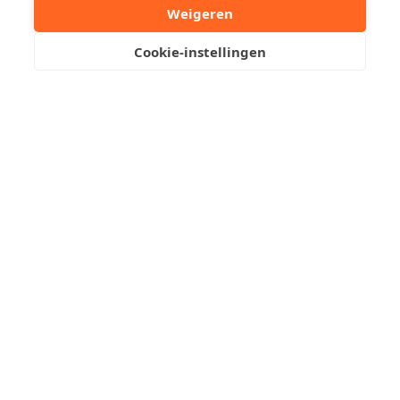
20/A002/D02/SD007
Weigeren
Cookie-instellingen
Deel dit pand:
Uw contactpersoon
Kristof Leliaert
+32 50510701
Stuur een mailtje
Reserveer een bezoek