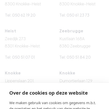
8300 Knokke-Heist
8300 Knokke-Heist
Tel: 050 62 19 20
Tel: 050 61 23 73
Heist
Zeebrugge
Zeedijk 273
Kustlaan 168A
8301 Knokke-Heist
8380 Zeebrugge
Tel: 050 51 07 01
Tel: 050 51 84 20
Knokke
Knokke
Lippenslaan 201
Dumortierlaan 129
8300 Knokke-Heist
8300 Knokke-Heist
Over de cookies op deze website
Tel: 050 62 76 10
Tel: 050 60 54 86
We maken gebruik van cookies om gegevens m.b.t.
de prestaties en het gebruik van deze website te