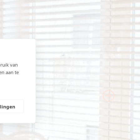
ruik van
en aan te
Next
llingen