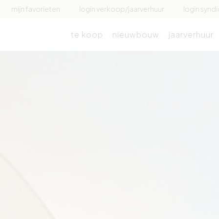
mijn favorieten
login verkoop/jaarverhuur
login syndi
te koop
nieuwbouw
jaarverhuur