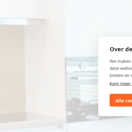
Over de
We maken g
deze websi
bieden en 
Kom meer 
Previous
Alle co