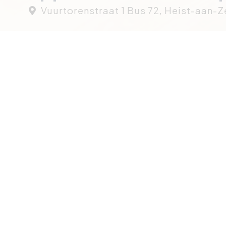
Vuurtorenstraat 1 Bus 72, Heist-aan-Z
vernieuwde studio met zijdel
Deze volledig gerenoveerde studio beschikt over ee
gemaakt stapelbed. Dankzij de gunstige oriëntatie genie
aangenaam zijdelings zeezicht. De zetel kan eenvo
comfortabele slaapbank voor twee personen.
+
−