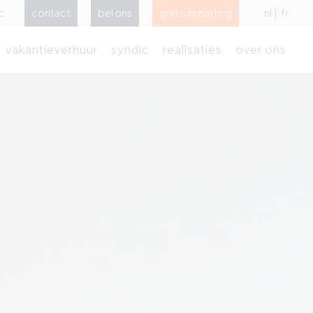
c
contact
bel ons
gratis schatting
nl
fr
vakantieverhuur
syndic
realisaties
over ons