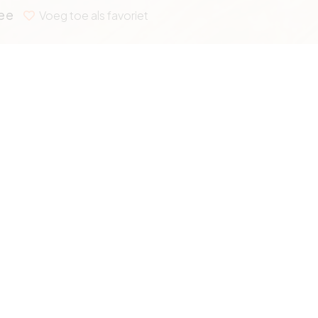
ee
Voeg toe als favoriet
ings zeezicht.
Referent
Aantal b
n praktische slaaphoek met een op maat
t u van veel natuurlijk licht en een
Bouwjaa
udig worden omgevormd tot een
Renovati
EPC
EPC ref.