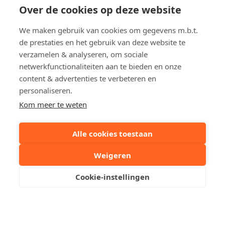
Over de cookies op deze website
Lichttorenplein
3
We maken gebruik van cookies om gegevens m.b.t.
Appartement in Knokke
de prestaties en het gebruik van deze website te
€ 2 300
verzamelen & analyseren, om sociale
netwerkfunctionaliteiten aan te bieden en onze
content & advertenties te verbeteren en
personaliseren.
Kom meer te weten
Alle cookies toestaan
Immo Cauwe
Weigeren
Cookie-instellingen
Een woning te koop / te huur in Knokke, Het Zoute,
Duinbergen, Heist, Brugge, Sint-Andries, Sint-Kruis,
Sint-Michiels, Oostkamp, Zedelgem, Maldegem, Aalter
dan bent u bij ons aan het juiste adres.