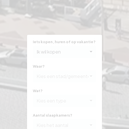
Iets kopen, huren of op vakantie?
Ik wil kopen
Waar?
Kies een stad/gemeente
Wat?
Kies een type
Aantal slaapkamers?
Kies het aantal