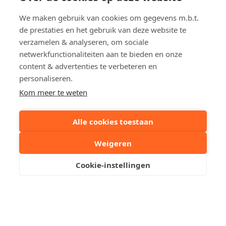
Bewoonbare opp.
ca. 65 m²
Bouwjaar
1997
We maken gebruik van cookies om gegevens m.b.t.
de prestaties en het gebruik van deze website te
Renovatieverplichting
Niet van toepassing
verzamelen & analyseren, om sociale
EPC
185 kWh/m²
netwerkfunctionaliteiten aan te bieden en onze
content & advertenties te verbeteren en
EPC ref.
2306377
personaliseren.
Kom meer te weten
Deel dit pand:
Alle cookies toestaan
Uw contactpersoon
Weigeren
Cookie-instellingen
Robby Acke
+32 50612373
Stuur een mailtje