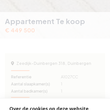
Appartement Te koop
€ 449 500
Zeedijk-Duinbergen 318, Duinbergen
Referentie
A1027CC
Aantal slaapkamer(s)
1
Aantal badkamer(s)
1
Grond opp.
ca. 65 m²
Over de cookies op deze website