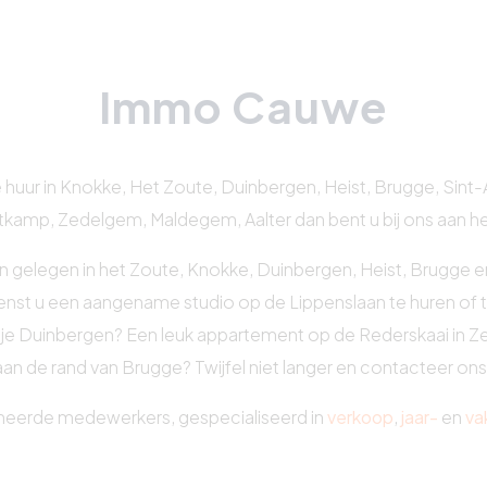
Immo Cauwe
 huur in Knokke, Het Zoute, Duinbergen, Heist, Brugge, Sint-An
tkamp, Zedelgem, Maldegem, Aalter dan bent u bij ons aan het
n gelegen in het Zoute, Knokke, Duinbergen, Heist, Brugge 
enst u een aangename studio op de Lippenslaan te huren of t
je Duinbergen? Een leuk appartement op de Rederskaai in Ze
aan de rand van Brugge? Twijfel niet langer en contacteer ons
neerde medewerkers, gespecialiseerd in
verkoop
,
jaar-
en
va
 het hele jaar voor u klaar. Onze ambitie is dan ook te voldoe
optimaal in te begeleiden.