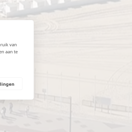
ruik van
en aan te
llingen