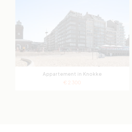
Appartement in Knokke
Lichttorenplein
3
€ 2 300