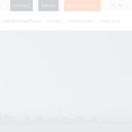
c
contact
bel ons
gratis schatting
nl
fr
vakantieverhuur
syndic
realisaties
over ons