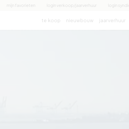
mijn favorieten
login verkoop/jaarverhuur
login syndi
te koop
nieuwbouw
jaarverhuur