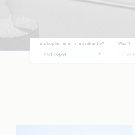
Iets kopen, huren of op vakantie?
Waar?
Ik wil kopen
Kies 