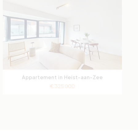
Appartement in Heist-aan-Zee
Vlamingstraat
2
€ 325 000