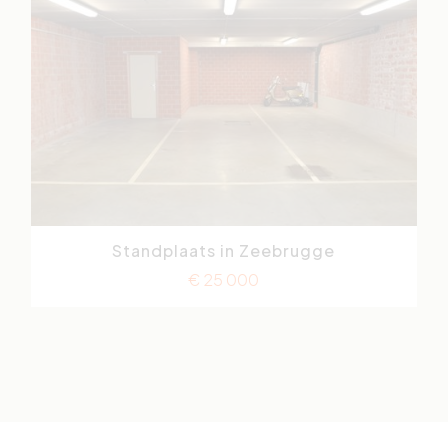
Standplaats in Zeebrugge
Graaf Jansdijk
€ 25 000