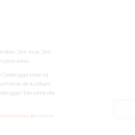
dries, Sint-Kruis, Sint-
 juiste adres.
en Zeebrugge staan wij
och liever de Kustlaan?
ebrugge? Een ruime villa
.
kantieverhuur
en
beheer
n aan uw wensen en er u