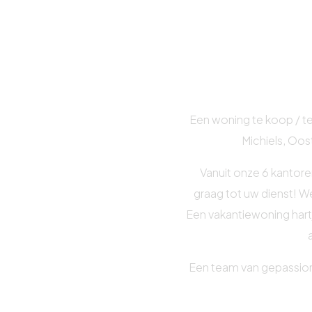
Een woning te koop / te
Michiels, Oos
Vanuit onze 6 kantore
graag tot uw dienst! W
Een vakantiewoning hart
Een team van gepassio
van gebouwen
, staat