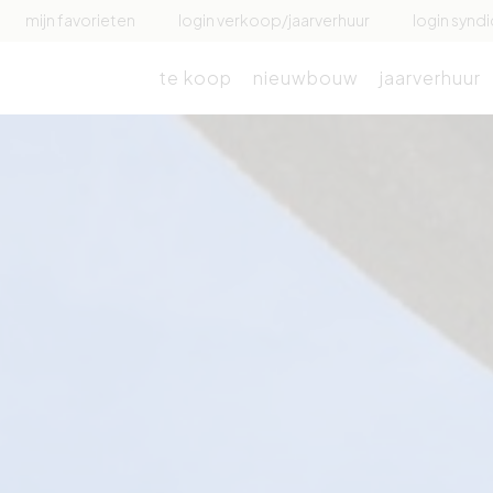
mijn favorieten
login verkoop/jaarverhuur
login syndi
te koop
nieuwbouw
jaarverhuur