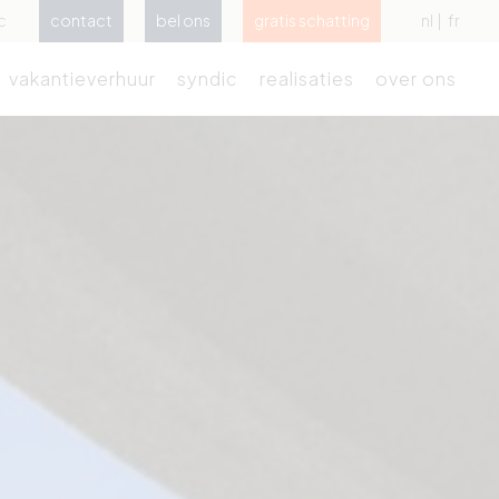
c
contact
bel ons
gratis schatting
nl
fr
vakantieverhuur
syndic
realisaties
over ons