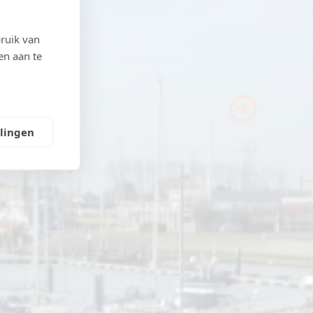
ruik van
en aan te
Next
llingen