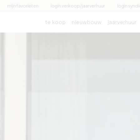
mijn favorieten
login verkoop/jaarverhuur
login syndi
te koop
nieuwbouw
jaarverhuur