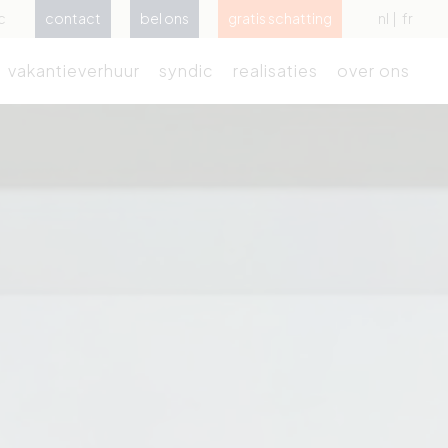
c
contact
bel ons
gratis schatting
nl
fr
vakantieverhuur
syndic
realisaties
over ons