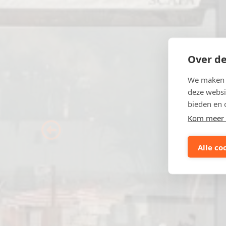
Over de
We maken g
deze websi
bieden en 
Kom meer 
Previous
Alle co