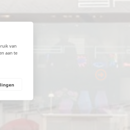
ruik van
en aan te
Next
llingen