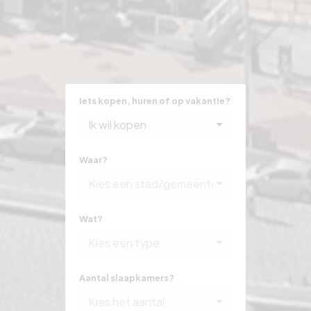
Iets kopen, huren of op vakantie?
Ik wil kopen
Waar?
Kies een stad/gemeente
Wat?
Kies een type
Aantal slaapkamers?
Kies het aantal