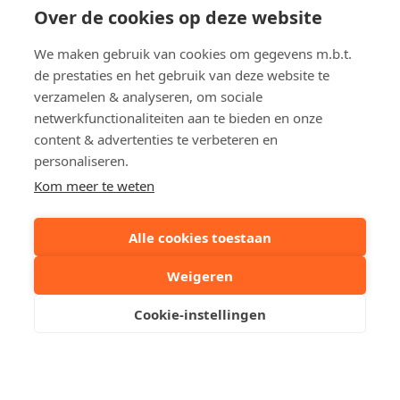
Over de cookies op deze website
Lippenslaan
2
We maken gebruik van cookies om gegevens m.b.t.
Appartement in Knokke
de prestaties en het gebruik van deze website te
€ 475 000
verzamelen & analyseren, om sociale
netwerkfunctionaliteiten aan te bieden en onze
content & advertenties te verbeteren en
personaliseren.
Kom meer te weten
Alle cookies toestaan
Immo Cauwe
Weigeren
Cookie-instellingen
Een woning te koop / te huur in Knokke, Het Zoute,
Duinbergen, Heist, Brugge, Sint-Andries, Sint-Kruis,
Sint-Michiels, Oostkamp, Zedelgem, Maldegem, Aalter
dan bent u bij ons aan het juiste adres.