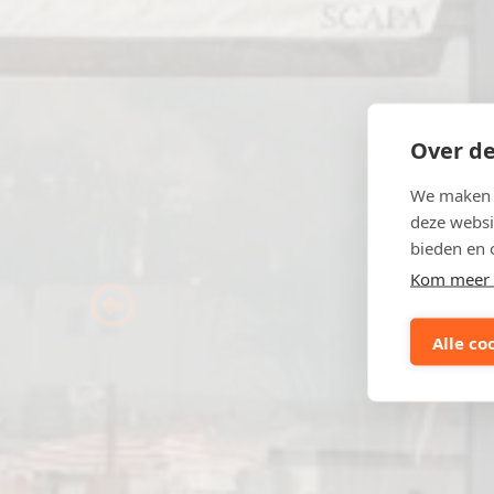
Over de
We maken g
deze websi
bieden en 
Kom meer 
Previous
Alle co