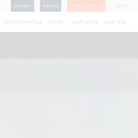
c
contact
bel ons
gratis schatting
nl
fr
vakantieverhuur
syndic
realisaties
over ons