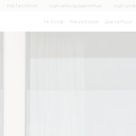
mijn favorieten
login verkoop/jaarverhuur
login syndi
te koop
nieuwbouw
jaarverhuur