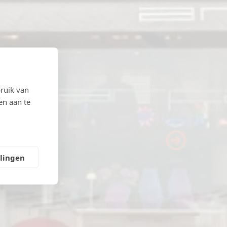
ruik van
en aan te
Next
llingen