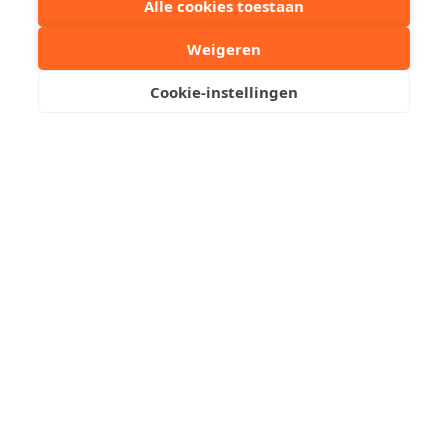
Alle cookies toestaan
Aubry Van de Walle
Stuur een mailtje
Weigeren
Cookie-instellingen
Reserveer een bezoek
Garagebox te huur in de
kustlaan
Residentie Belvedere
Ontdek deze vlot bereikbare, afgesloten garagebox
gelegen op niveau –1 in de residentie Belvedere. De
box is uitgerust met een elektrische poort en is