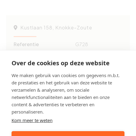
Kustlaan 158, Knokke-Zoute
Referentie
G728
Aantal garage(s)
1
Over de cookies op deze website
Grond opp.
ca. 13 m²
We maken gebruik van cookies om gegevens m.b.t.
Bewoonbare opp.
ca. 13 m²
de prestaties en het gebruik van deze website te
verzamelen & analyseren, om sociale
Deel dit pand:
netwerkfunctionaliteiten aan te bieden en onze
content & advertenties te verbeteren en
personaliseren.
Uw contactpersoon
Kom meer te weten