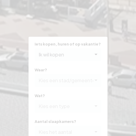
Iets kopen, huren of op vakantie?
Ik wil kopen
Waar?
Kies een stad/gemeente
Wat?
Kies een type
Aantal slaapkamers?
Kies het aantal