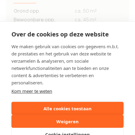
Grond opp.
ca. 50 m²
Bewoonbare opp.
ca. 45 m²
EPC
188 kWh/m²
Over de cookies op deze website
We maken gebruik van cookies om gegevens m.b.t.
EPC ref.
2216493
de prestaties en het gebruik van deze website te
verzamelen & analyseren, om sociale
Deel dit pand:
netwerkfunctionaliteiten aan te bieden en onze
content & advertenties te verbeteren en
personaliseren.
Uw contactpersoon
Kom meer te weten
Alle cookies toestaan
Aubry Van de Walle
Stuur een mailtje
Weigeren
Cookie-instellingen