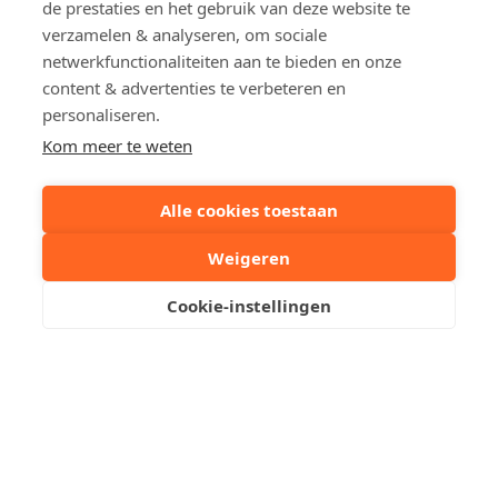
de prestaties en het gebruik van deze website te
verzamelen & analyseren, om sociale
Uw contactpersoon
netwerkfunctionaliteiten aan te bieden en onze
content & advertenties te verbeteren en
personaliseren.
Aubry Van de Walle
Kom meer te weten
Stuur een mailtje
Alle cookies toestaan
Reserveer een bezoek
Weigeren
Cookie-instellingen
Ruime staanplaats op
centrale ligging te
Duinbergen.
Res. Duinhove. Ruime staanplaats op de -1 gelegen