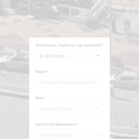
Iets kopen, huren of op vakantie?
Ik wil kopen
Waar?
Kies een stad/gemeente
Wat?
Kies een type
Aantal slaapkamers?
Kies het aantal