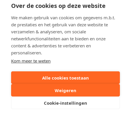
Over de cookies op deze website
Vlamingstraat
2
We maken gebruik van cookies om gegevens m.b.t.
Appartement in Heist-aan-Zee
de prestaties en het gebruik van deze website te
€ 325 000
verzamelen & analyseren, om sociale
netwerkfunctionaliteiten aan te bieden en onze
content & advertenties te verbeteren en
personaliseren.
Kom meer te weten
Alle cookies toestaan
Immo Cauwe
Weigeren
Cookie-instellingen
Een woning te koop / te huur in Knokke, Het Zoute,
Duinbergen, Heist, Brugge, Sint-Andries, Sint-Kruis,
Sint-Michiels, Oostkamp, Zedelgem, Maldegem, Aalter
dan bent u bij ons aan het juiste adres.