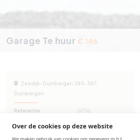
Garage Te huur
€ 146
Zeedijk-Duinbergen 385-387,
Duinbergen
Referentie
G756
Aantal garage(s)
1
Over de cookies op deze website
We maken gebruik van cookies om gegevens m.b.t.