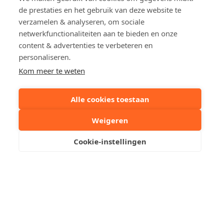
de prestaties en het gebruik van deze website te
Deel dit pand:
verzamelen & analyseren, om sociale
netwerkfunctionaliteiten aan te bieden en onze
Uw contactpersoon
content & advertenties te verbeteren en
personaliseren.
Kom meer te weten
Aubry Van de Walle
Stuur een mailtje
Alle cookies toestaan
Weigeren
Reserveer een bezoek
Cookie-instellingen
Zeer Goed Gelegen
Garagebox Te Huur