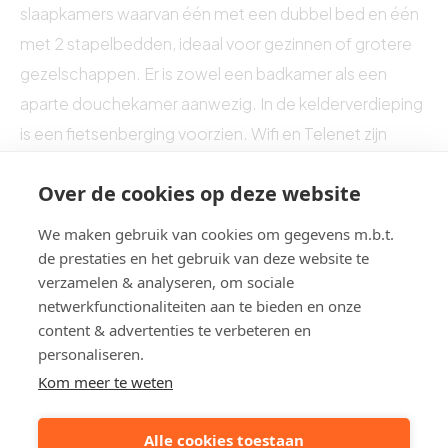
slaapkamers waarvan één met een dubbel bed en één
met 2 stapelbedden, ideaal voor gezinnen of grotere
gezelschappen. Er is zowel een badkamer als een
aparte douchekamer aanwezig. In de kelderverdieping
is een fietsenberging voorzien. Wifi en Telenet zijn
beschikbaar. Aan de achterzijde bevindt zich een
Over de cookies op deze website
zuidgericht terras waar je heerlijk kan genieten van de
zon.
We maken gebruik van cookies om gegevens m.b.t.
de prestaties en het gebruik van deze website te
verzamelen & analyseren, om sociale
netwerkfunctionaliteiten aan te bieden en onze
content & advertenties te verbeteren en
personaliseren.
Kom meer te weten
Alle cookies toestaan