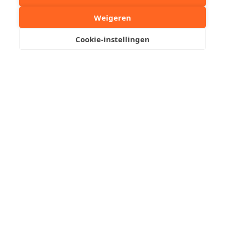
Weigeren
Cookie-instellingen
Aantal personen
6
Huisdieren
Nee
Ligging
Zeedijk
Kantoor
050 51 07 01
Heist