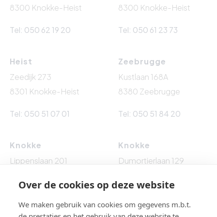
8300 Knokke-Heist
8300 Knokke-Heist
Tel: 050 62 19 20
Tel: 050 61 23 73
Heist
Zeebrugge
Zeedijk 273
Kustlaan 168A
8301 Knokke-Heist
8380 Zeebrugge
Tel: 050 51 07 01
Tel: 050 51 84 20
Knokke
Knokke
Lippenslaan 201
Dumortierlaan 129
8300 Knokke-Heist
8300 Knokke-Heist
Over de cookies op deze website
Tel: 050 62 76 10
Tel: 050 60 54 86
We maken gebruik van cookies om gegevens m.b.t.
de prestaties en het gebruik van deze website te