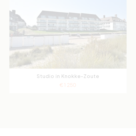
Studio in Knokke-Zoute
Zeedijk-Het Zoute
€ 1 250