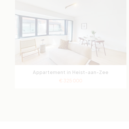
Appartement in Heist-aan-Zee
Vlamingstraat
2
€ 325 000