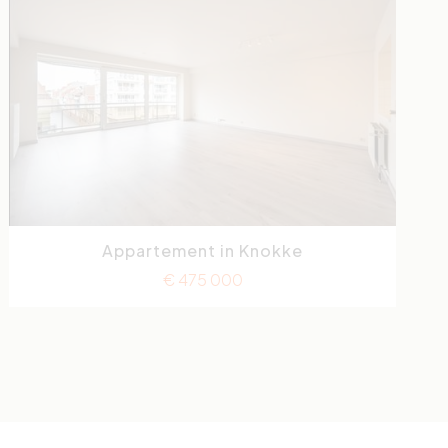
Appartement in Knokke
Lippenslaan
2
€ 475 000