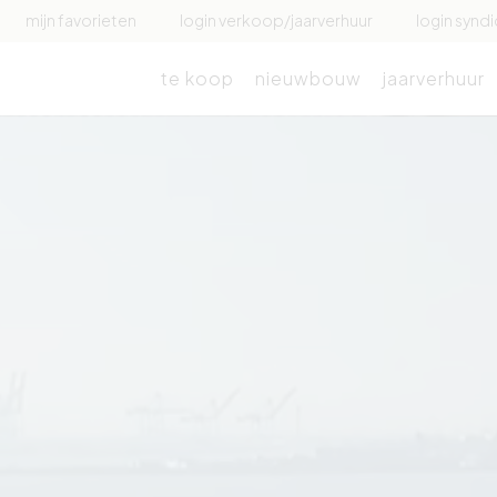
mijn favorieten
login verkoop/jaarverhuur
login syndi
te koop
nieuwbouw
jaarverhuur