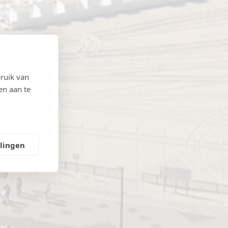
ruik van
en aan te
llingen