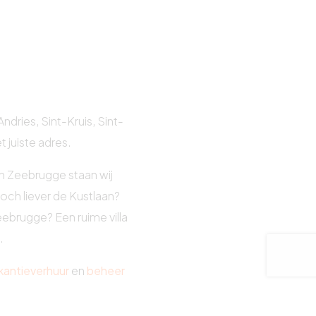
dries, Sint-Kruis, Sint-
 juiste adres.
en Zeebrugge staan wij
och liever de Kustlaan?
ebrugge? Een ruime villa
.
kantieverhuur
en
beheer
n aan uw wensen en er u