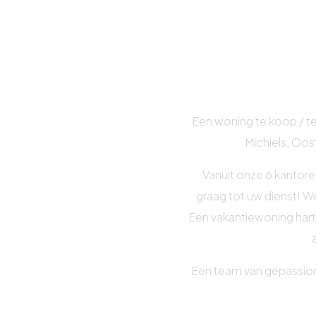
Een woning te koop / te
Michiels, Oos
Vanuit onze 6 kantore
graag tot uw dienst! W
Een vakantiewoning hart
Een team van gepassio
van gebouwen
, staat