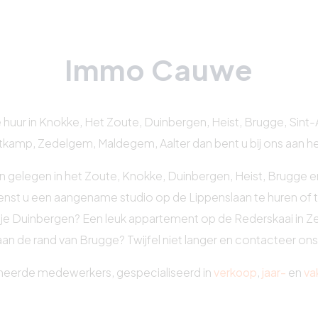
Immo Cauwe
 huur in Knokke, Het Zoute, Duinbergen, Heist, Brugge, Sint-An
tkamp, Zedelgem, Maldegem, Aalter dan bent u bij ons aan het
n gelegen in het Zoute, Knokke, Duinbergen, Heist, Brugge 
enst u een aangename studio op de Lippenslaan te huren of t
je Duinbergen? Een leuk appartement op de Rederskaai in Ze
aan de rand van Brugge? Twijfel niet langer en contacteer ons
neerde medewerkers, gespecialiseerd in
verkoop
,
jaar-
en
va
 het hele jaar voor u klaar. Onze ambitie is dan ook te voldoe
optimaal in te begeleiden.