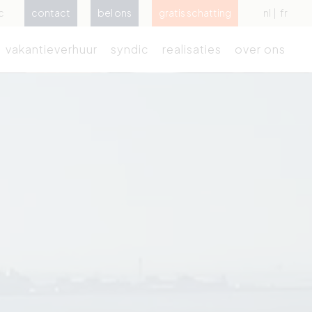
c
contact
bel ons
gratis schatting
nl
fr
vakantieverhuur
syndic
realisaties
over ons