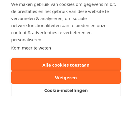
We maken gebruik van cookies om gegevens m.b.t.
Année de construction
2007
de prestaties en het gebruik van deze website te
Obligation de rénovation
Non
verzamelen & analyseren, om sociale
EPC
312 kWh/m²
netwerkfunctionaliteiten aan te bieden en onze
content & advertenties te verbeteren en
personaliseren.
Réf CPE
20260305-000381
Kom meer te weten
5108-RES-1
Alle cookies toestaan
Partagez cette propriété:
Weigeren
Votre personne de contact
Cookie-instellingen
Mosbeux Thijs
Envoyez-nous un email