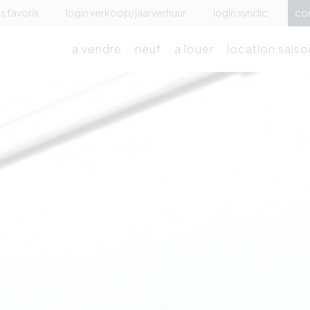
 favoris
login verkoop/jaarverhuur
login syndic
co
a vendre
neuf
a louer
location saiso