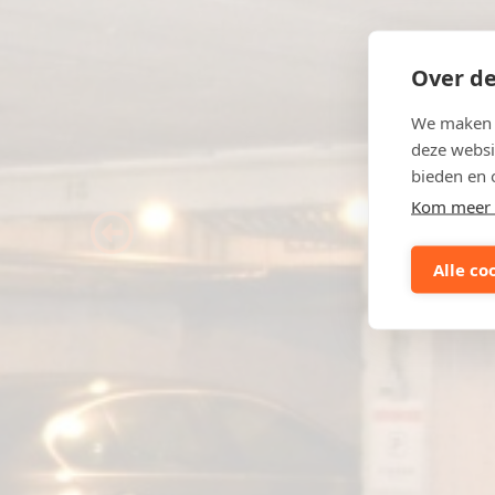
Over de
We maken g
deze websi
bieden en 
Kom meer 
Previous
Alle co