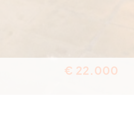
€ 22.000
ce
G542