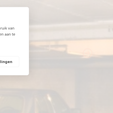
ruik van
en aan te
Next
llingen