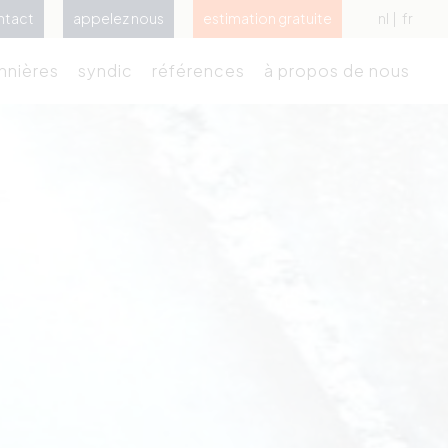
ntact
appelez nous
estimation gratuite
nl
fr
nnières
syndic
références
à propos de nous